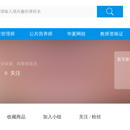
康管理师
公共营养师
华夏网校
教师资格证
暂无签
考试命题、阅卷组成员
｜
0
关注
收藏商品
加入小组
关注 / 粉丝