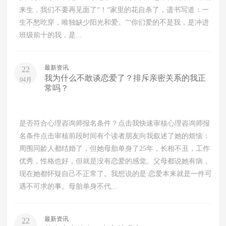
来生，我们不要再见面了“！“家里的花自杀了，遗书写道：一
生不愁吃穿，唯独缺少阳光和爱。”“你们爱的不是我，是冲进
班级前十的我，是...
最新资讯
22
我为什么不敢谈恋爱了？排斥亲密关系的我正
04月
常吗？
是否符合心理咨询师报名条件？点击我快速审核心理咨询师报
名条件点击审核前段时间有个读者朋友向我叙述了她的烦恼：
周围同龄人都结婚了，但她母胎单身了25年，长相不丑，工作
优秀，性格也好，但就是没有恋爱的感觉。父母都说她有病，
现在她都怀疑自己不正常了。我想说的是:恋爱本来就是一件可
遇不可求的事。母胎单身不代...
最新资讯
22