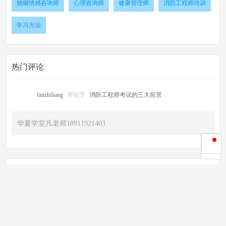
婚姻情感咨询师
心理咨询师
健康管理师
消防工程师培训
学习方法
热门评论
fanzhiliang
评论于
消防工程师考试的三大前景
华夏学堂凡老师18911921403
编辑推荐
1
没有情商的教育，等于白教！
2
家庭教育中，对幼儿的性别教育不容忽视！