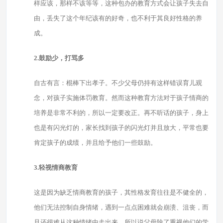
样应该，那样不该等等，这种包办的教育方式会让孩子失去自
由，丢失了这个年纪该有的好奇，也不利于其良好性格的养
成。
2.鼓励少，打骂多
自古有言：棍棒下出孝子。不少父母仍持有这样错误育儿观
念，对孩子实施体罚教育。然而这种教育方法对于孩子情商的
培养是非常不利的，所以一定要改正。再不听话的孩子，身上
也是有闪光灯的，家长找到孩子的闪光灯并且放大，平常也要
肯定孩子的成绩，并且给予他们一些鼓励。
3.轻视情商教育
这是因为缺乏情商教育的孩子，其性格发育往往是不健全的，
他们无法控制自身情绪，遇到一点点困难就会崩溃、沮丧，而
且还很难从这种情绪中走出来。所以说父母除了重视他们的学